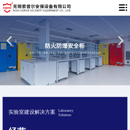
网
站
产
首
品
工
页
中
程
新
心
案
闻
关
例
中
于
联
心
我
系
们
我
Laboratory
实验室建设解决方案
们
Solutions