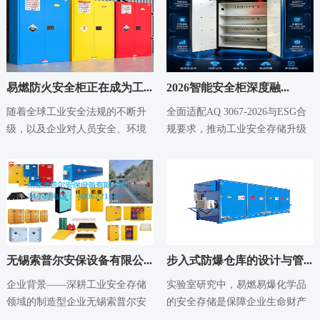
易燃防火安全柜正在成为工...
2026智能安全柜深度融...
2026-05-18
2026-05-14
随着全球工业安全法规的不断升
全面适配AQ 3067-2026与ESG合
级，以及企业对人员安全、环境
规要求，推动工业安全存储升级
保护和合规管理重视程度的提
行业背景：强制标准与ESG双
高，易燃防火安全柜...
重...
无锡索普尔安保设备有限公...
步入式防爆仓库的设计与管...
2026-05-14
2026-05-14
企业背景——深耕工业安全存储
实验室研究中，易燃易爆化学品
领域的制造型企业无锡索普尔安
的安全存储是保障企业生命财产
保设备有限公司成立于2012年，
安全的基石。许多企业选择使用