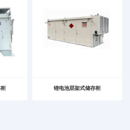
存柜
锂电池层架式储存柜