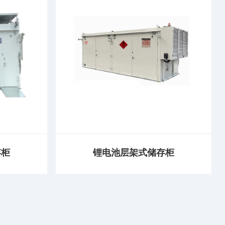
存柜
锂电池层架式储存柜