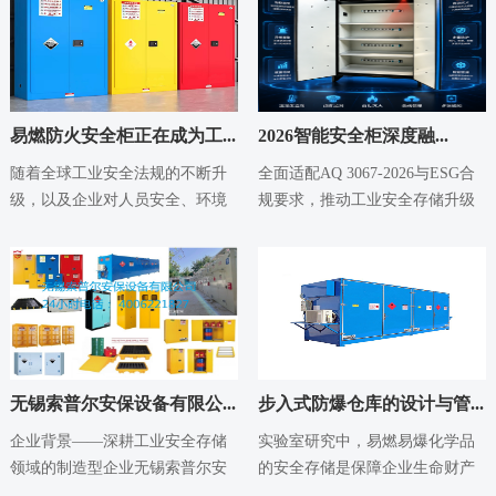
易燃防火安全柜正在成为工...
2026智能安全柜深度融...
2026-05-18
2026-05-14
随着全球工业安全法规的不断升
全面适配AQ 3067-2026与ESG合
级，以及企业对人员安全、环境
规要求，推动工业安全存储升级
保护和合规管理重视程度的提
行业背景：强制标准与ESG双
高，易燃防火安全柜...
重...
无锡索普尔安保设备有限公...
步入式防爆仓库的设计与管...
2026-05-14
2026-05-14
企业背景——深耕工业安全存储
实验室研究中，易燃易爆化学品
领域的制造型企业无锡索普尔安
的安全存储是保障企业生命财产
保设备有限公司成立于2012年，
安全的基石。许多企业选择使用