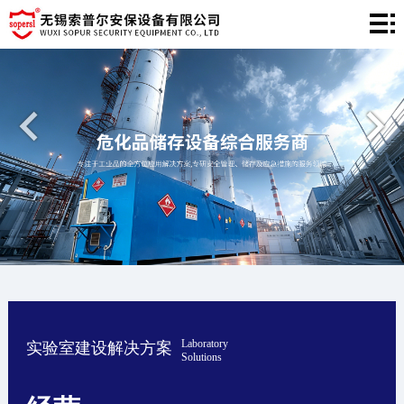
网
站
产
首
品
工
页
中
程
新
心
案
闻
关
例
中
于
联
心
我
系
们
我
Laboratory
实验室建设解决方案
们
Solutions