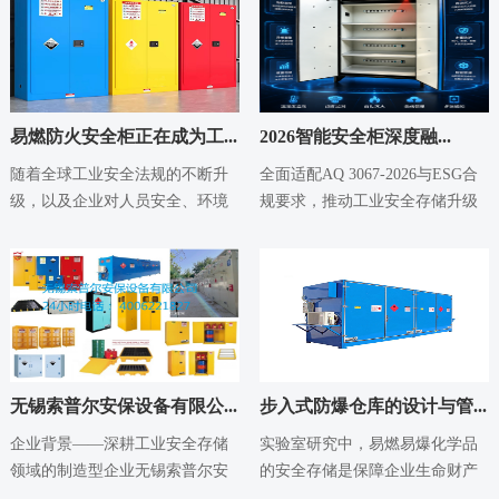
易燃防火安全柜正在成为工...
2026智能安全柜深度融...
2026-05-18
2026-05-14
随着全球工业安全法规的不断升
全面适配AQ 3067-2026与ESG合
级，以及企业对人员安全、环境
规要求，推动工业安全存储升级
保护和合规管理重视程度的提
行业背景：强制标准与ESG双
高，易燃防火安全柜...
重...
无锡索普尔安保设备有限公...
步入式防爆仓库的设计与管...
2026-05-14
2026-05-14
企业背景——深耕工业安全存储
实验室研究中，易燃易爆化学品
领域的制造型企业无锡索普尔安
的安全存储是保障企业生命财产
保设备有限公司成立于2012年，
安全的基石。许多企业选择使用