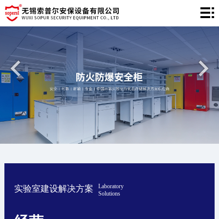
网
站
产
首
品
工
页
中
程
新
心
案
闻
关
例
中
于
联
心
我
系
们
我
Laboratory
实验室建设解决方案
们
Solutions