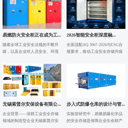
易燃防火安全柜正在成为工...
2026智能安全柜深度融...
2026-05-18
2026-05-14
随着全球工业安全法规的不断升
全面适配AQ 3067-2026与ESG合
级，以及企业对人员安全、环境
规要求，推动工业安全存储升级
保护和合规管理重视程度的提
行业背景：强制标准与ESG双
高，易燃防火安全柜...
重...
无锡索普尔安保设备有限公...
步入式防爆仓库的设计与管...
2026-05-14
2026-05-14
企业背景——深耕工业安全存储
实验室研究中，易燃易爆化学品
领域的制造型企业无锡索普尔安
的安全存储是保障企业生命财产
保设备有限公司成立于2012年，
安全的基石。许多企业选择使用