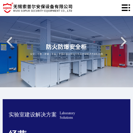
网
站
产
首
品
工
页
中
程
新
心
案
闻
关
例
中
于
联
心
我
系
们
我
Laboratory
实验室建设解决方案
们
Solutions