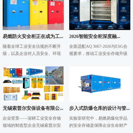
易燃防火安全柜正在成为工...
2026智能安全柜深度融...
2026-05-18
2026-05-14
随着全球工业安全法规的不断升
全面适配AQ 3067-2026与ESG合
级，以及企业对人员安全、环境
规要求，推动工业安全存储升级
保护和合规管理重视程度的提
行业背景：强制标准与ESG双
高，易燃防火安全柜...
重...
无锡索普尔安保设备有限公...
步入式防爆仓库的设计与管...
2026-05-14
2026-05-14
企业背景——深耕工业安全存储
实验室研究中，易燃易爆化学品
领域的制造型企业无锡索普尔安
的安全存储是保障企业生命财产
保设备有限公司成立于2012年，
安全的基石。许多企业选择使用