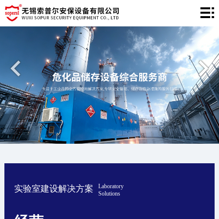
网
站
产
首
品
工
页
中
程
新
心
案
闻
关
例
中
于
联
心
我
系
们
我
Laboratory
实验室建设解决方案
们
Solutions