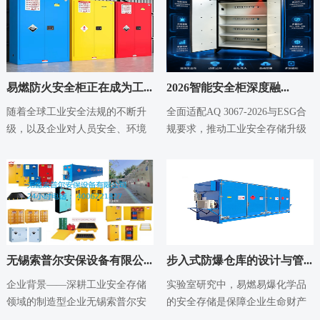
易燃防火安全柜正在成为工...
2026智能安全柜深度融...
2026-05-18
2026-05-14
随着全球工业安全法规的不断升
全面适配AQ 3067-2026与ESG合
级，以及企业对人员安全、环境
规要求，推动工业安全存储升级
保护和合规管理重视程度的提
行业背景：强制标准与ESG双
高，易燃防火安全柜...
重...
无锡索普尔安保设备有限公...
步入式防爆仓库的设计与管...
2026-05-14
2026-05-14
企业背景——深耕工业安全存储
实验室研究中，易燃易爆化学品
领域的制造型企业无锡索普尔安
的安全存储是保障企业生命财产
保设备有限公司成立于2012年，
安全的基石。许多企业选择使用